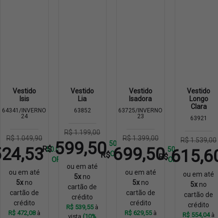
Vestido
Vestido
Vestido
Vestido
Isis
Lia
Isadora
Longo
Clara
64341/INVERNO
63852
63725/INVERNO
24
23
63921
R$ 1.199,00
R$ 1.049,90
R$ 1.399,00
R$ 1.539,00
599,50
50%
R$
524,53
699,50
50.04%
50%
615,6
R$
OFF
R$
OFF
OFF
ou em até
ou em até
ou em até
ou em até
5x
no
5x
no
5x
no
5x
no
cartão de
cartão de
cartão de
cartão de
crédito
crédito
crédito
crédito
R$ 539,55
à
R$ 472,08
à
R$ 629,55
à
R$ 554,04
à
vista
(10%