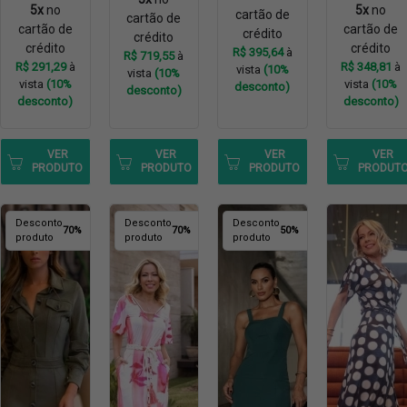
5x
no
5x
no
cartão de
cartão de
cartão de
cartão de
crédito
crédito
crédito
crédito
R$ 395,64
à
R$ 719,55
à
R$ 291,29
à
R$ 348,81
à
vista
(10%
vista
(10%
vista
(10%
vista
(10%
desconto)
desconto)
desconto)
desconto)
VER
VER
VER
VER
PRODUTO
PRODUTO
PRODUTO
PRODUT
Desconto
Desconto
Desconto
70%
70%
50%
produto
produto
produto