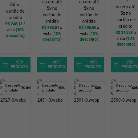
ou em até
ou em até
5x
no
ou em até
5x
no
5x
no
cartão de
5x
no
cartão de
cartão de
crédito
cartão de
crédito
crédito
R$ 248,13
à
crédito
R$ 330,84
à
R$ 395,96
à
vista
(10%
R$ 310,23
à
vista
(10%
vista
(10%
desconto)
vista
(10%
desconto)
desconto)
desconto)
VER
VER
VER
VER
PRODUTO
PRODUTO
PRODUTO
PRODUT
Desconto
Desconto
Desconto
Desconto
50.04%
50%
50%
60
produto
produto
produto
produto