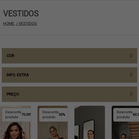
VESTIDOS
HOME
 / VESTIDOS
COR
INFO. EXTRA
PREÇO
Desconto
Desconto
Desconto
70.03%
50%
60.
produto
produto
produto