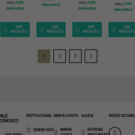
vista
(10%
vista
(10%
vista
(10%
desconto)
desconto)
desconto)
desconto)
VER
VER
VER
VER
PRODUTO
PRODUTO
PRODUTO
PRODUT
1
2
3
FALE
INSTITUCIONAL
MINHA CONTA
AJUDA
REDES SOCIAIS
CONOSCO
MINHA
DÚVIDAS
SOBRE NÓS