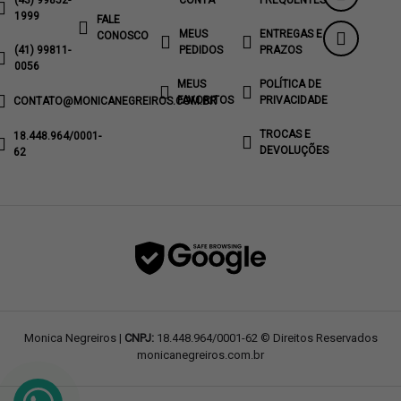
(43) 99852-
CONTA
FREQUENTES
1999
FALE
MEUS
ENTREGAS E
CONOSCO
(41) 99811-
PEDIDOS
PRAZOS
0056
MEUS
POLÍTICA DE
FAVORITOS
PRIVACIDADE
CONTATO@MONICANEGREIROS.COM.BR
TROCAS E
18.448.964/0001-
DEVOLUÇÕES
62
Monica Negreiros |
CNPJ:
18.448.964/0001-62 © Direitos Reservados
monicanegreiros.com.br