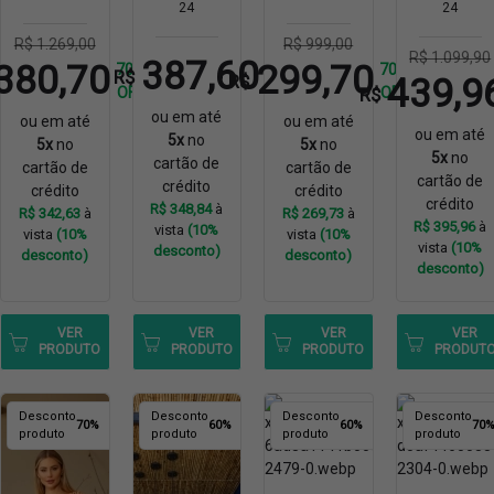
24
24
R$ 1.269,00
R$ 999,00
R$ 1.099,90
387,60
380,70
299,70
70%
70%
R$
R$
439,9
R$
OFF
OFF
ou em até
ou em até
ou em até
ou em até
5x
no
5x
no
5x
no
5x
no
cartão de
cartão de
cartão de
cartão de
crédito
crédito
crédito
crédito
R$ 348,84
à
R$ 342,63
à
R$ 269,73
à
R$ 395,96
à
vista
(10%
vista
(10%
vista
(10%
vista
(10%
desconto)
desconto)
desconto)
desconto)
VER
VER
VER
VER
PRODUTO
PRODUTO
PRODUTO
PRODUT
Desconto
Desconto
Desconto
Desconto
70%
60%
60%
70
produto
produto
produto
produto