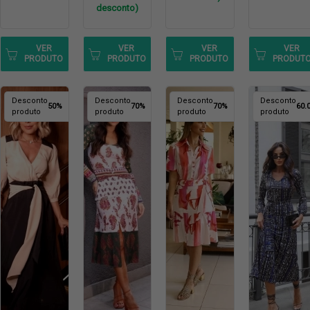
desconto)
VER
VER
VER
VER
PRODUTO
PRODUTO
PRODUTO
PRODUT
Desconto
Desconto
Desconto
Desconto
50%
70%
70%
60.
produto
produto
produto
produto