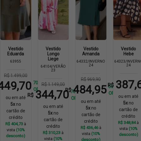
Vestido
Vestido
Vestido
Vestido
Eduarda
Longo
Amanda
Hebe
Liege
63955
64332/INVERNO
64323/INVERN
24
24
64104/VERÃO
23
R$ 1.499,00
R$ 969,90
387,
449,70
70%
R$
R$ 1.149,00
484,95
50%
R$
OFF
344,70
70%
OFF
R$
ou em até
ou em até
OFF
ou em até
5x
no
5x
no
ou em até
5x
no
cartão de
cartão de
5x
no
cartão de
crédito
crédito
cartão de
crédito
R$ 348,84
à
R$ 404,73
à
crédito
R$ 436,46
à
vista
(10%
vista
(10%
R$ 310,23
à
vista
(10%
desconto)
desconto)
vista
(10%
desconto)