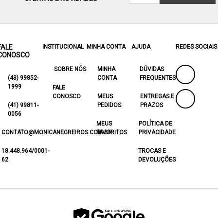
FALE
INSTITUCIONAL
MINHA CONTA
AJUDA
REDES SOCIAIS
CONOSCO
SOBRE NÓS
MINHA
DÚVIDAS
(43) 99852-
CONTA
FREQUENTES
1999
FALE
CONOSCO
MEUS
ENTREGAS E
(41) 99811-
PEDIDOS
PRAZOS
0056
MEUS
POLÍTICA DE
CONTATO@MONICANEGREIROS.COM.BR
FAVORITOS
PRIVACIDADE
18.448.964/0001-
TROCAS E
62
DEVOLUÇÕES