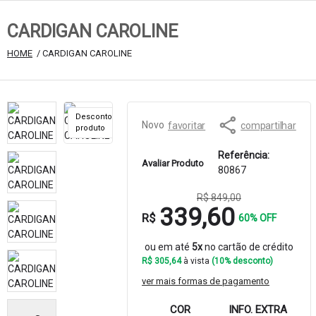
CARDIGAN CAROLINE
HOME
 / CARDIGAN CAROLINE
Desconto
60%
Novo
favoritar
compartilhar
produto
Referência:
Avaliar Produto
80867
R$ 849,00
339,60
R$
60% OFF
ou em até
5x
no cartão de crédito
R$ 305,64
à vista
(10% desconto)
ver mais formas de pagamento
COR
INFO. EXTRA